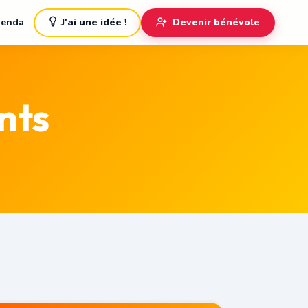
enda
J'ai une idée !
Devenir bénévole
nts