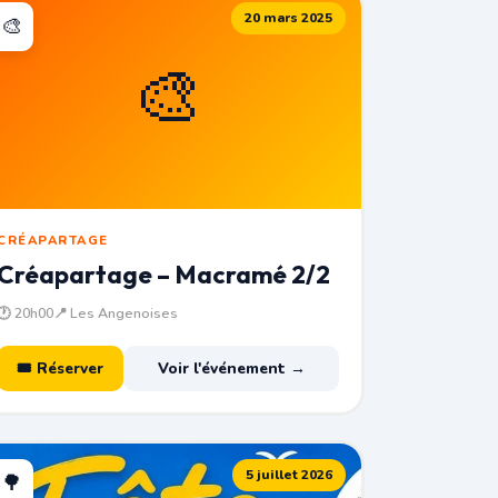
20 mars 2025
🎨
🎨
CRÉAPARTAGE
Créapartage – Macramé 2/2
🕐 20h00
📍 Les Angenoises
🎟 Réserver
Voir l'événement →
5 juillet 2026
🌳