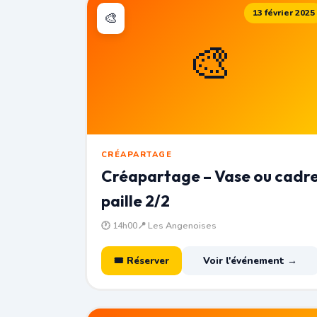
13 février 2025
🎨
🎨
CRÉAPARTAGE
Créapartage – Vase ou cadr
paille 2/2
🕐 14h00
📍 Les Angenoises
🎟 Réserver
Voir l'événement →