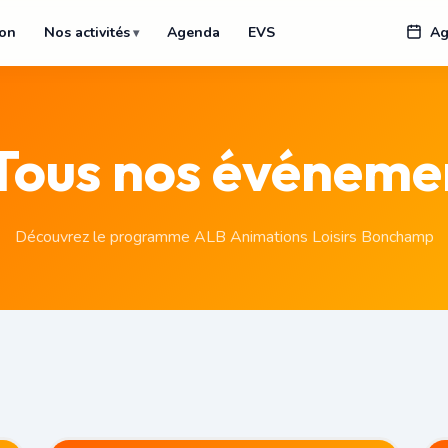
ion
Nos activités
Agenda
EVS
Ag
 Tous nos événeme
Découvrez le programme ALB Animations Loisirs Bonchamp