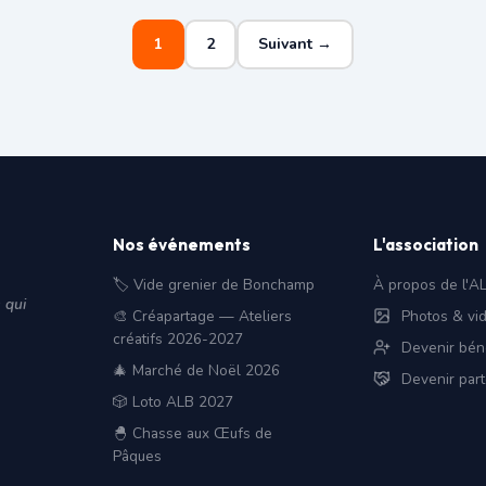
1
2
Suivant →
Nos événements
L'association
🏷️ Vide grenier de Bonchamp
À propos de l'A
 qui
🎨 Créapartage — Ateliers
Photos & vi
créatifs 2026-2027
Devenir bén
🎄 Marché de Noël 2026
Devenir part
🎲 Loto ALB 2027
🐣 Chasse aux Œufs de
Pâques