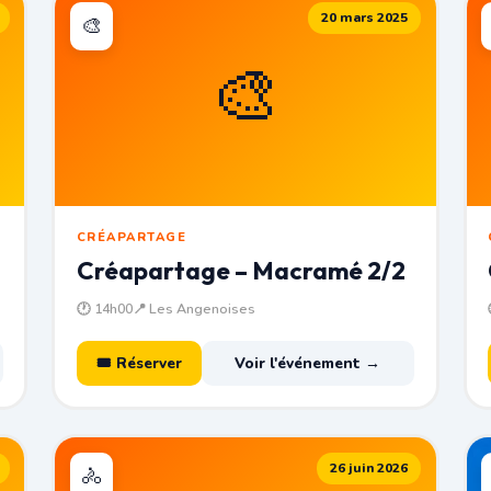
20 mars 2025
🎨
🎨
CRÉAPARTAGE
Créapartage – Macramé 2/2
🕐 14h00
📍 Les Angenoises
🎟 Réserver
Voir l'événement →
26 juin 2026
🚴