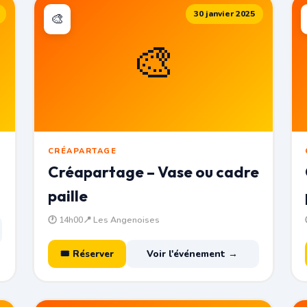
30 janvier 2025
🎨
🎨
CRÉAPARTAGE
Créapartage – Vase ou cadre
paille
🕐 14h00
📍 Les Angenoises
🎟 Réserver
Voir l'événement →