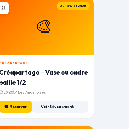
30 janvier 2025
🎨
🎨
CRÉAPARTAGE
Créapartage – Vase ou cadre
paille 1/2
🕐 20h00
📍 Les Angenoises
🎟 Réserver
Voir l'événement →