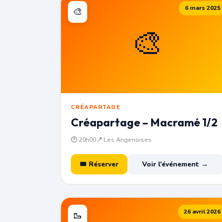
6 mars 2025
🎨
🎨
CRÉAPARTAGE
Créapartage – Macramé 1/2
🕐 20h00
📍 Les Angenoises
🎟 Réserver
Voir l'événement →
26 avril 2026
🥾