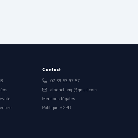
Contact
LB
07 69 53 97 57
déos
albonchamp@gmail.com
évole
Mentions légales
enaire
Politique RGPD