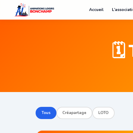
Accueil
L’associat
🗓
Tous
Créapartage
LOTO