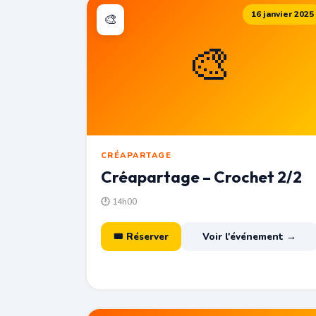
16 janvier 2025
🎨
🎨
CRÉAPARTAGE
Créapartage – Crochet 2/2
🕐 14h00
🎟 Réserver
Voir l'événement →