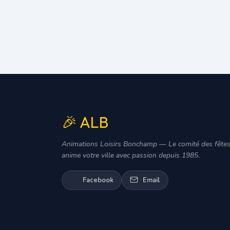
🎉 ALB
Animations Loisirs Bonchamp — Le comité des fêtes
anime votre ville avec passion depuis 1985.
Facebook
Email