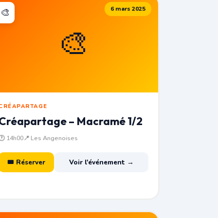
6 mars 2025
🎨
🎨
CRÉAPARTAGE
Créapartage – Macramé 1/2
🕐 14h00
📍 Les Angenoises
🎟 Réserver
Voir l'événement →