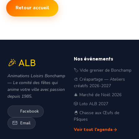
Retour accueil
Nos événements
🎉 ALB
🏷️ Vide grenier de Bonchamp
Animations Loisirs Bonchamp
🎨 Créapartage — Ateliers
— Le comité des fêtes qui
créatifs 2026-2027
anime votre ville avec passion
🎄 Marché de Noël 2026
depuis 1985.
🎲 Loto ALB 2027
Facebook
🐣 Chasse aux Œufs de
Pâques
Email
Voir tout l'agenda