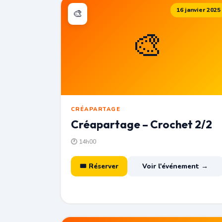
16 janvier 2025
🎨
🎨
CRÉAPARTAGE
Créapartage – Crochet 2/2
🕐 14h00
🎟 Réserver
Voir l'événement →