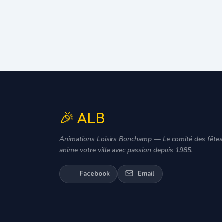
🎉 ALB
Animations Loisirs Bonchamp — Le comité des fêtes
anime votre ville avec passion depuis 1985.
Facebook
Email