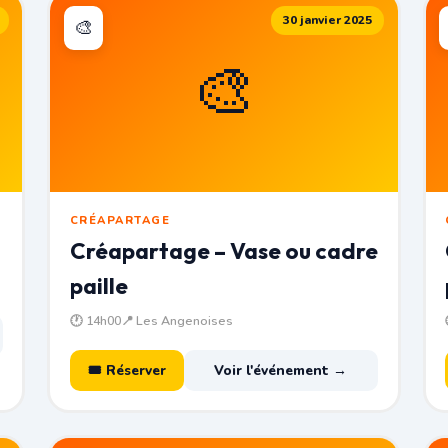
30 janvier 2025
🎨
🎨
CRÉAPARTAGE
Créapartage – Vase ou cadre
paille
🕐 14h00
📍 Les Angenoises
🎟 Réserver
Voir l'événement →