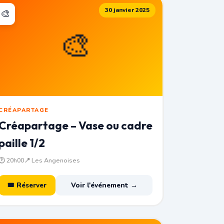
30 janvier 2025
🎨
🎨
CRÉAPARTAGE
Créapartage – Vase ou cadre
paille 1/2
🕐 20h00
📍 Les Angenoises
🎟 Réserver
Voir l'événement →