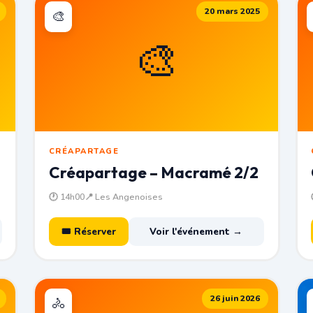
20 mars 2025
🎨
🎨
CRÉAPARTAGE
Créapartage – Macramé 2/2
🕐 14h00
📍 Les Angenoises
🎟 Réserver
Voir l'événement →
26 juin 2026
🚴