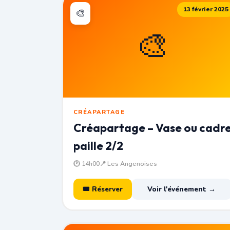
13 février 2025
🎨
🎨
CRÉAPARTAGE
Créapartage – Vase ou cadr
paille 2/2
🕐 14h00
📍 Les Angenoises
🎟 Réserver
Voir l'événement →