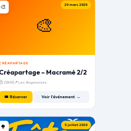
20 mars 2025
🎨
🎨
CRÉAPARTAGE
Créapartage – Macramé 2/2
🕐 20h00
📍 Les Angenoises
🎟 Réserver
Voir l'événement →
5 juillet 2026
🌳