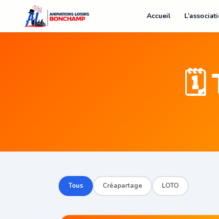
Accueil
L’associat
🗓
Tous
Créapartage
LOTO