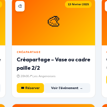
13 février 2025
🎨
🎨
CRÉAPARTAGE
e
Créapartage – Vase ou cadre
paille 2/2
🕐 20h00
📍 Les Angenoises
🎟 Réserver
Voir l'événement →