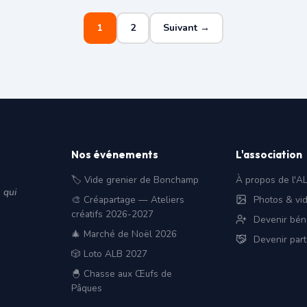
1
2
Suivant →
Nos événements
L'association
🏷️ Vide grenier de Bonchamp
À propos de l'A
 qui
🎨 Créapartage — Ateliers
Photos & vi
créatifs 2026-2027
Devenir bén
🎄 Marché de Noël 2026
Devenir part
🎲 Loto ALB 2027
🐣 Chasse aux Œufs de
Pâques