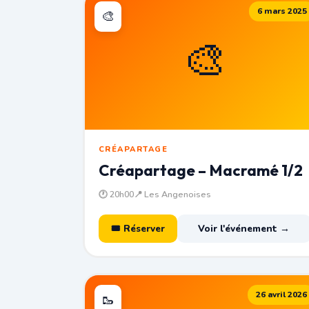
6 mars 2025
🎨
🎨
CRÉAPARTAGE
Créapartage – Macramé 1/2
🕐 20h00
📍 Les Angenoises
🎟 Réserver
Voir l'événement →
26 avril 2026
🥾