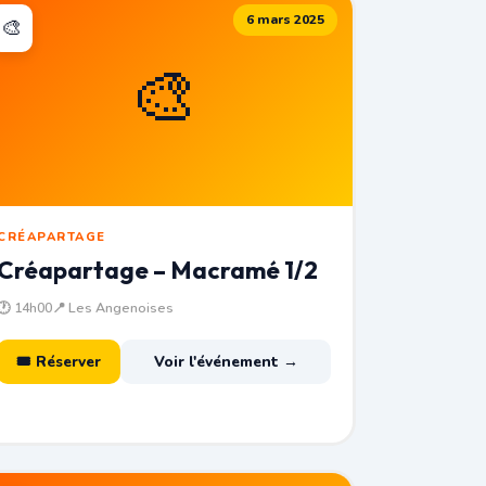
6 mars 2025
🎨
🎨
CRÉAPARTAGE
Créapartage – Macramé 1/2
🕐 14h00
📍 Les Angenoises
🎟 Réserver
Voir l'événement →