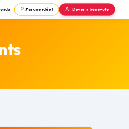
enda
J'ai une idée !
Devenir bénévole
nts