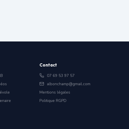
Contact
LB
07 69 53 97 57
déos
albonchamp@gmail.com
évole
Mentions légales
enaire
Politique RGPD