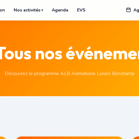
ion
Nos activités
Agenda
EVS
Ag
 Tous nos événeme
Découvrez le programme ALB Animations Loisirs Bonchamp