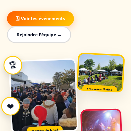
🗓 Voir les événements
Rejoindre l'équipe →
🏆
L'espace Galbé
❤️
Marché de Noël