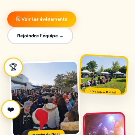
🗓 Voir les événements
Rejoindre l'équipe →
🏆
L'espace Galbé
❤️
Marché de Noël