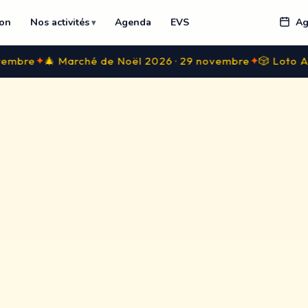
ion
Nos activités
Agenda
EVS
Ag
✦
 Marché de Noël 2026 · 29 novembre
🎲 Loto ALB 2027 ·