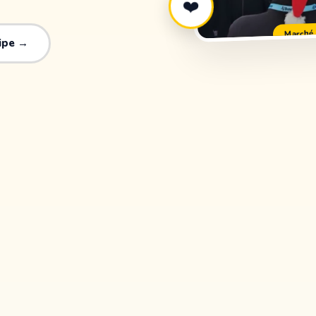
❤️
Marché 
uipe →