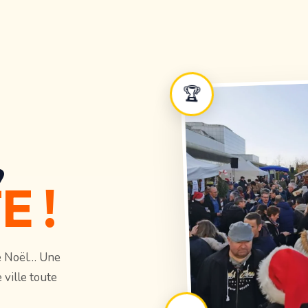
🏆
,
E !
de Noël… Une
ville toute