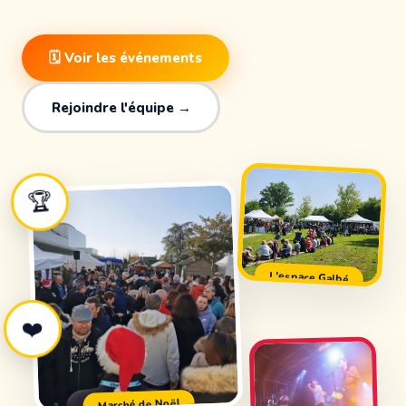
🗓 Voir les événements
Rejoindre l'équipe →
🏆
L'espace Galbé
❤️
Marché de Noël